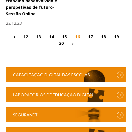
trabalho desenvolvido e
perspetivas de futuro-
Sessão Online
22.12.23
‹
12
13
14
15
16
17
18
19
20
›
CAPACITAÇÃO DIGITAL DAS ESCOLAS
LABORATÓRIOS DE EDUCAÇÃO DIGITAL
SEGURANET