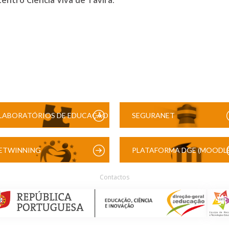
entro Ciência Viva de Tavira.
LABORATÓRIOS DE EDUCAÇÃO
SEGURANET
DIGITAL
ETWINNING
PLATAFORMA DGE (MOODLE
Contactos