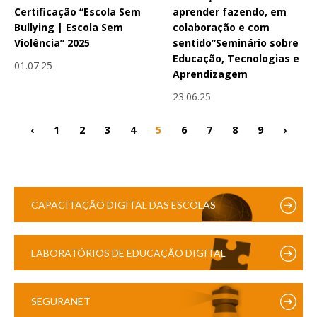
Certificação “Escola Sem
aprender fazendo, em
Bullying | Escola Sem
colaboração e com
Violência” 2025
sentido”Seminário sobre
Educação, Tecnologias e
01.07.25
Aprendizagem
23.06.25
‹
1
2
3
4
5
6
7
8
9
›
CAPACITAÇÃO DIGITAL DAS ESCOLAS
LABORATÓRIOS DE EDUCAÇÃO DIGITAL
SEGURANET