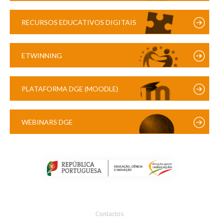
RECURSOS EDUCATIVOS DIGITAIS
ETWINNING
PLATAFORMA DGE (MOODLE)
WEBINARS DGE
Contactos