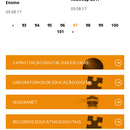
Ensino
09.08.17
09.08.17
‹
93
94
95
96
97
98
99
100
101
›
CAPACITAÇÃO DIGITAL DAS ESCOLAS
LABORATÓRIOS DE EDUCAÇÃO DIGITAL
SEGURANET
RECURSOS EDUCATIVOS DIGITAIS