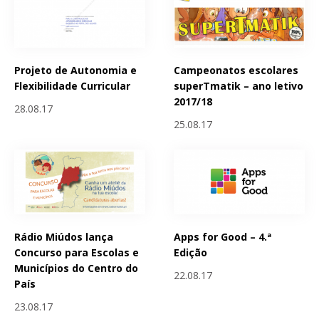
Projeto de Autonomia e
Campeonatos escolares
Flexibilidade Curricular
superTmatik – ano letivo
2017/18
28.08.17
25.08.17
Rádio Miúdos lança
Apps for Good – 4.ª
Concurso para Escolas e
Edição
Municípios do Centro do
22.08.17
País
23.08.17