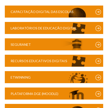
CAPACITAÇÃO DIGITAL DAS ESCOLAS
LABORATÓRIOS DE EDUCAÇÃO DIGITAL
SEGURANET
RECURSOS EDUCATIVOS DIGITAIS
ETWINNING
PLATAFORMA DGE (MOODLE)