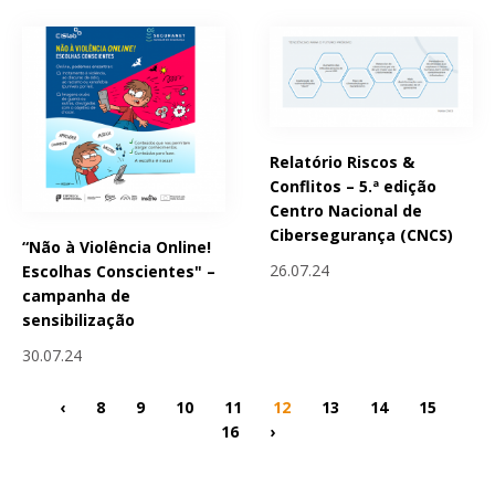
Relatório Riscos &
Conflitos – 5.ª edição
Centro Nacional de
Cibersegurança (CNCS)
“Não à Violência Online!
26.07.24
Escolhas Conscientes" –
campanha de
sensibilização
30.07.24
‹
8
9
10
11
12
13
14
15
16
›