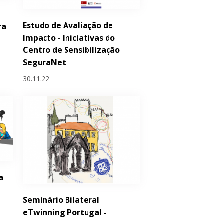
Estudo de Avaliação de
ra
Impacto - Iniciativas do
Centro de Sensibilização
SeguraNet
30.11.22
a
o
Seminário Bilateral
eTwinning Portugal -