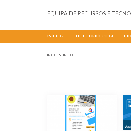
Passar para o conteúdo principal
EQUIPA DE RECURSOS E TECN
INÍCIO
TIC E CURRÍCULO
CI
INÍCIO
INÍCIO
Está aqui
Páginas