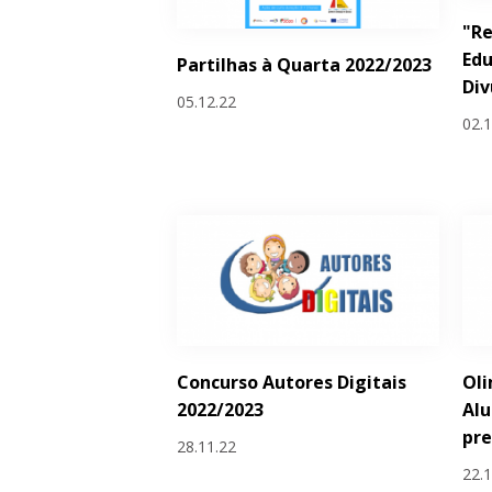
"Re
Edu
Partilhas à Quarta 2022/2023
Div
05.12.22
02.
Concurso Autores Digitais
Oli
2022/2023
Al
pr
28.11.22
22.