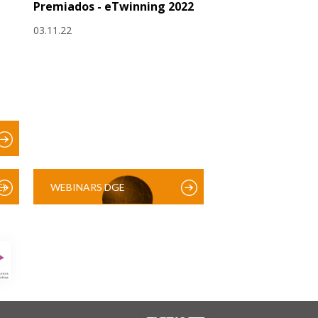
Premiados - eTwinning 2022
03.11.22
)
WEBINARS DGE