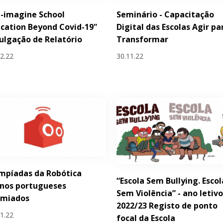
-imagine School
Seminário - Capacitação
cation Beyond Covid-19"
Digital das Escolas Agir pa
ulgação de Relatório
Transformar
12.22
30.11.22
mpíadas da Robótica
“Escola Sem Bullying. Escol
unos portugueses
Sem Violência” - ano letiv
emiados
2022/23 Registo de ponto
11.22
focal da Escola