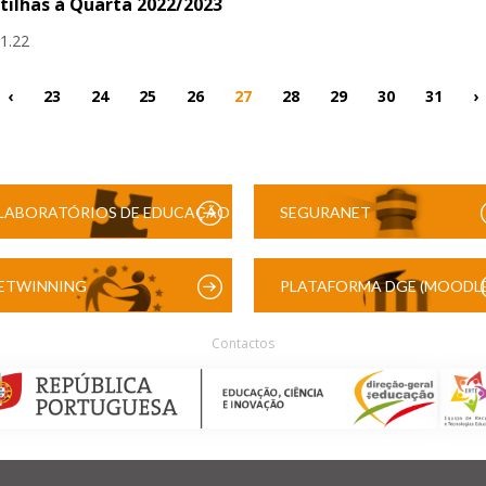
tilhas à Quarta 2022/2023
11.22
‹
23
24
25
26
27
28
29
30
31
›
LABORATÓRIOS DE EDUCAÇÃO
SEGURANET
DIGITAL
ETWINNING
PLATAFORMA DGE (MOODLE
Contactos