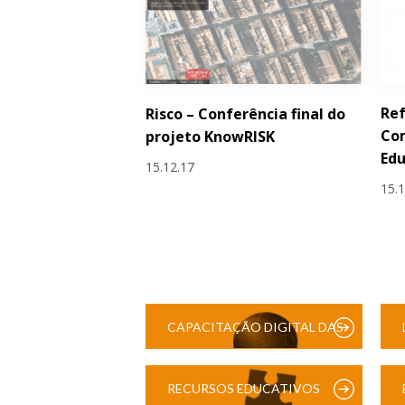
Ref
Risco – Conferência final do
Com
projeto KnowRISK
Ed
15.12.17
15.
CAPACITAÇÃO DIGITAL DAS
ESCOLAS
RECURSOS EDUCATIVOS