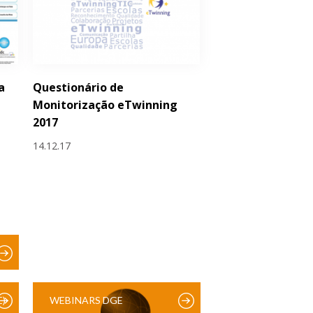
a
Questionário de
Monitorização eTwinning
2017
14.12.17
)
WEBINARS DGE