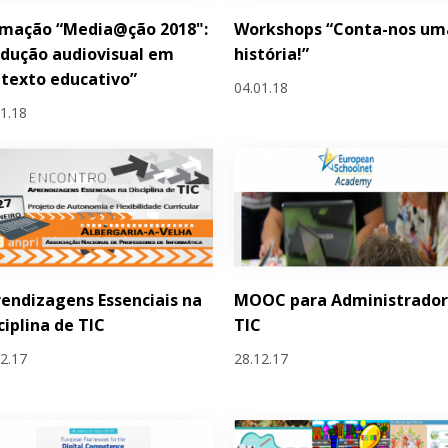
rmação “Media@ção 2018":
Workshops “Conta-nos um
dução audiovisual em
história!”
texto educativo”
04.01.18
01.18
endizagens Essenciais na
MOOC para Administrador
ciplina de TIC
TIC
12.17
28.12.17