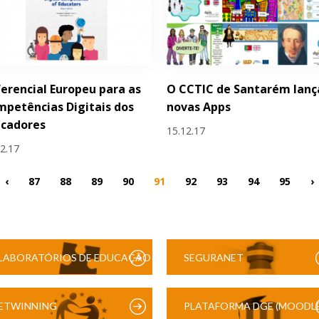
erencial Europeu para as
O CCTIC de Santarém lanç
petências Digitais dos
novas Apps
ucadores
15.12.17
12.17
‹
87
88
89
90
91
92
93
94
95
›
LABORATÓRIOS DE EDUCAÇÃO
SEGURANET
DIGITAL
ETWINNING
PLATAFORMA DGE (MOODLE