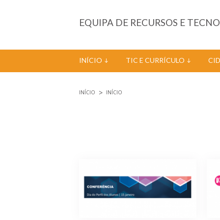
Passar para o conteúdo principal
EQUIPA DE RECURSOS E TECN
INÍCIO
TIC E CURRÍCULO
CI
INÍCIO
INÍCIO
Está aqui
Páginas