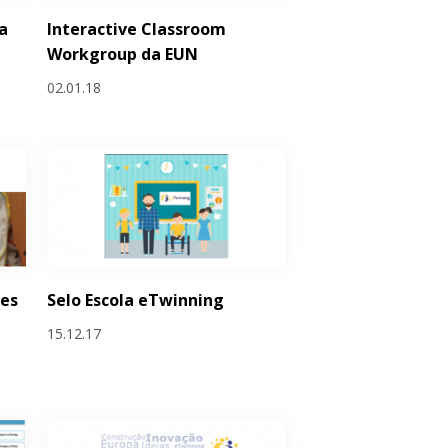
a
Interactive Classroom
Workgroup da EUN
02.01.18
es
Selo Escola eTwinning
15.12.17