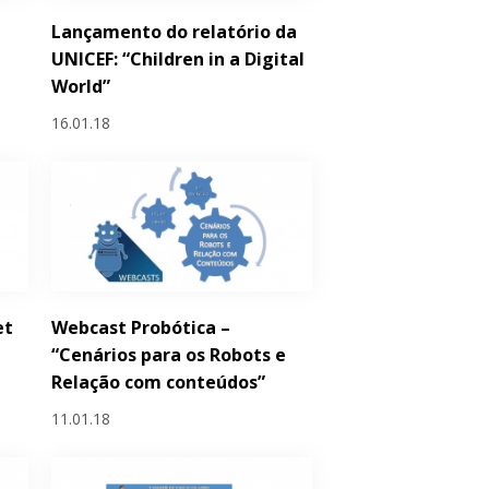
Lançamento do relatório da
UNICEF: “Children in a Digital
World”
16.01.18
et
Webcast Probótica –
“Cenários para os Robots e
Relação com conteúdos”
11.01.18