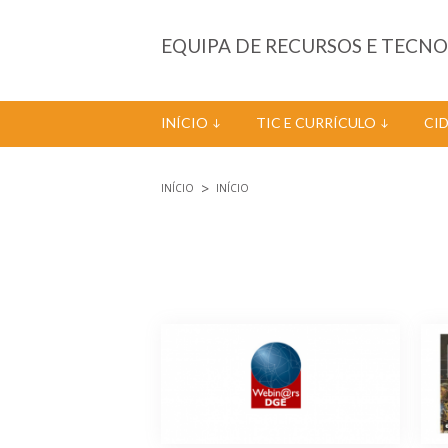
Passar para o conteúdo principal
EQUIPA DE RECURSOS E TECN
INÍCIO
TIC E CURRÍCULO
CI
INÍCIO
INÍCIO
Está aqui
Páginas