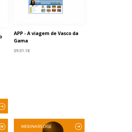
APP - A viagem de Vasco da
o
Gama
09.01.18
)
WEBINARS DGE