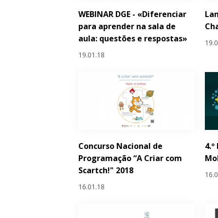
WEBINAR DGE - «Diferenciar
La
para aprender na sala de
Cha
aula: questões e respostas»
19.
19.01.18
Concurso Nacional de
4.º
Programação “A Criar com
Mob
Scartch!" 2018
16.
16.01.18