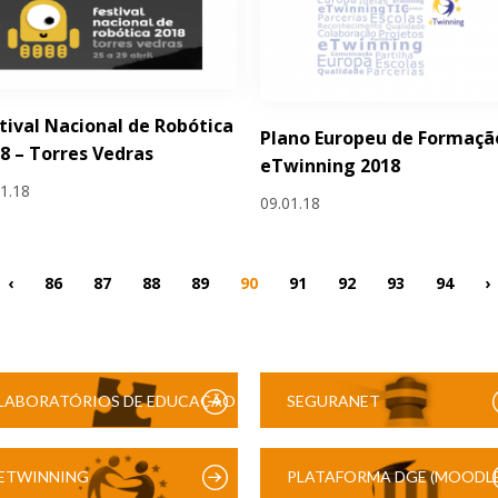
tival Nacional de Robótica
Plano Europeu de Formaçã
8 – Torres Vedras
eTwinning 2018
01.18
09.01.18
‹
86
87
88
89
90
91
92
93
94
›
LABORATÓRIOS DE EDUCAÇÃO
SEGURANET
DIGITAL
ETWINNING
PLATAFORMA DGE (MOODLE