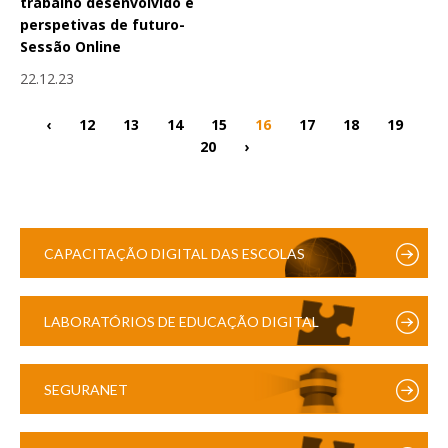
trabalho desenvolvido e
perspetivas de futuro-
Sessão Online
22.12.23
‹
12
13
14
15
16
17
18
19
20
›
CAPACITAÇÃO DIGITAL DAS ESCOLAS
LABORATÓRIOS DE EDUCAÇÃO DIGITAL
SEGURANET