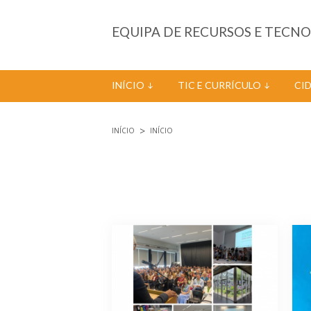
Passar para o conteúdo principal
EQUIPA DE RECURSOS E TECN
INÍCIO
TIC E CURRÍCULO
CI
INÍCIO
INÍCIO
Está aqui
Páginas