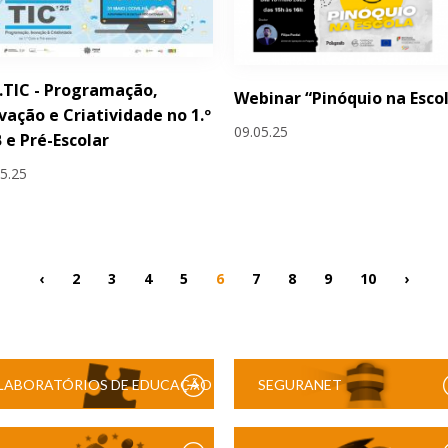
.TIC - Programação,
Webinar “Pinóquio na Esco
vação e Criatividade no 1.º
09.05.25
 e Pré-Escolar
05.25
‹
2
3
4
5
6
7
8
9
10
›
LABORATÓRIOS DE EDUCAÇÃO
SEGURANET
DIGITAL