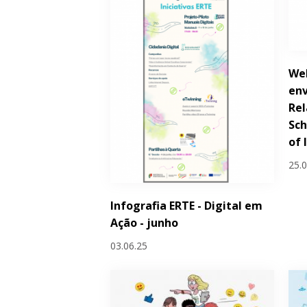
Wel
env
Rel
Sch
of 
25.
Infografia ERTE - Digital em
Ação - junho
03.06.25