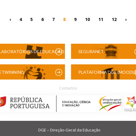
‹
4
5
6
7
8
9
10
11
12
›
LABORATÓRIOS DE EDUCAÇÃO
SEGURANET
DIGITAL
ETWINNING
PLATAFORMA DGE (MOODLE
Contactos
DGE – Direção-Geral da Educação