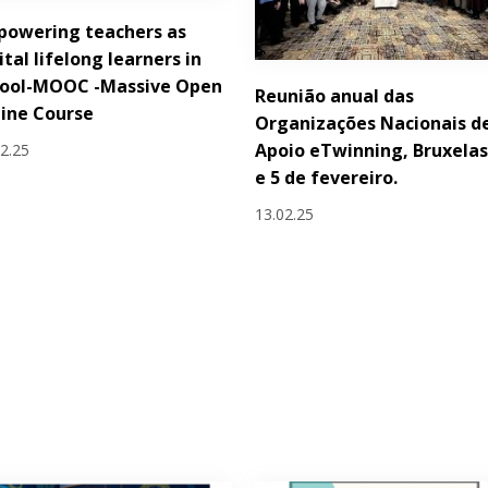
powering teachers as
ital lifelong learners in
hool-MOOC -Massive Open
Reunião anual das
ine Course
Organizações Nacionais d
Apoio eTwinning, Bruxelas
02.25
e 5 de fevereiro.
13.02.25