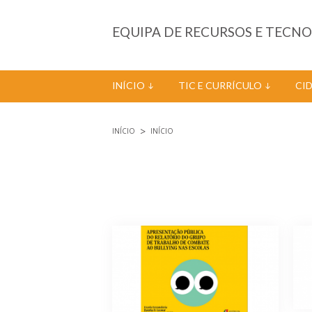
Passar para o conteúdo principal
EQUIPA DE RECURSOS E TECN
INÍCIO
TIC E CURRÍCULO
CI
INÍCIO
INÍCIO
Está aqui
Páginas