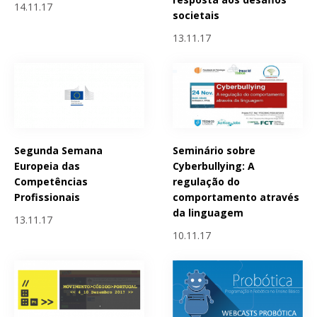
14.11.17
societais
13.11.17
Segunda Semana
Seminário sobre
Europeia das
Cyberbullying: A
Competências
regulação do
Profissionais
comportamento através
da linguagem
13.11.17
10.11.17