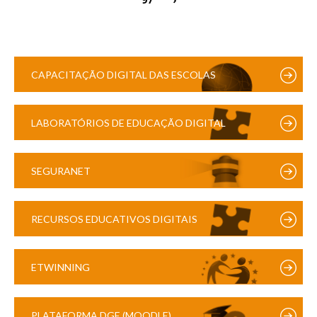
CAPACITAÇÃO DIGITAL DAS ESCOLAS
LABORATÓRIOS DE EDUCAÇÃO DIGITAL
SEGURANET
RECURSOS EDUCATIVOS DIGITAIS
ETWINNING
PLATAFORMA DGE (MOODLE)