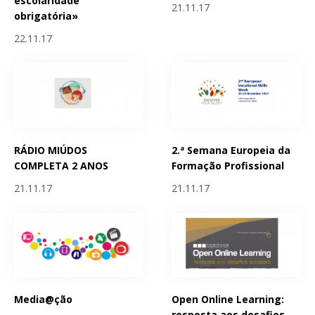
escolaridade
21.11.17
obrigatória»
22.11.17
RÁDIO MIÚDOS
2.ª Semana Europeia da
COMPLETA 2 ANOS
Formação Profissional
21.11.17
21.11.17
Media@ção
Open Online Learning:
resposta aos desafios