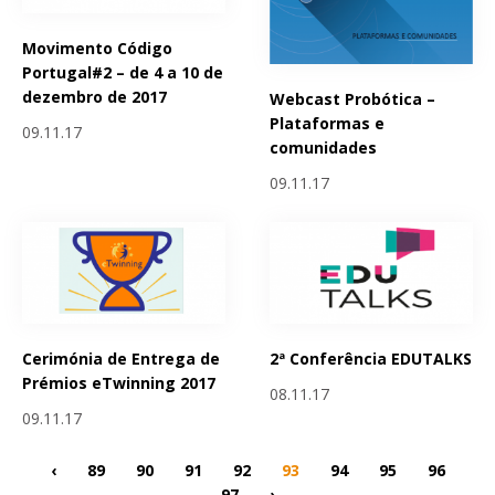
Movimento Código
Portugal#2 – de 4 a 10 de
dezembro de 2017
Webcast Probótica –
Plataformas e
09.11.17
comunidades
09.11.17
Cerimónia de Entrega de
2ª Conferência EDUTALKS
Prémios eTwinning 2017
08.11.17
09.11.17
‹
89
90
91
92
93
94
95
96
97
›