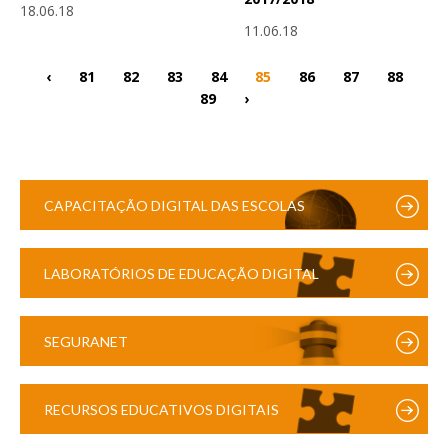
18.06.18
11.06.18
‹
81
82
83
84
85
86
87
88
89
›
CAPACITAÇÃO DIGITAL DAS ESCOLAS
LABORATÓRIOS DE EDUCAÇÃO DIGITAL
SEGURANET
RECURSOS EDUCATIVOS DIGITAIS