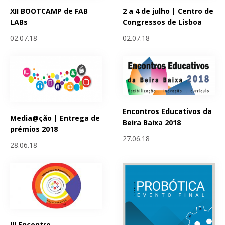
XII BOOTCAMP de FAB
2 a 4 de julho | Centro de
LABs
Congressos de Lisboa
02.07.18
02.07.18
Encontros Educativos da
Media@ção | Entrega de
Beira Baixa 2018
prémios 2018
27.06.18
28.06.18
III Encontro