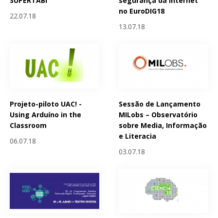
SUPERTABi
segurança da Internet
no EuroDIG18
22.07.18
13.07.18
Projeto-piloto UAC! -
Sessão de Lançamento
Using Arduíno in the
MILobs – Observatório
Classroom
sobre Media, Informação
e Literacia
06.07.18
03.07.18