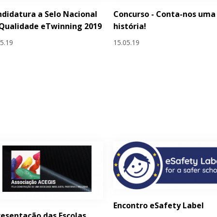
didatura a Selo Nacional
Concurso - Conta-nos uma
Qualidade eTwinning 2019
história!
05.19
15.05.19
Encontro eSafety Label
esentação das Escolas