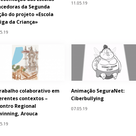
11.05.19
ncedoras da Segunda
ção do projeto «Escola
iga da Criança»
05.19
rabalho colaborativo em
Animação SeguraNet:
erentes contextos –
Ciberbullying
ontro Regional
07.05.19
inning, Arouca
05.19