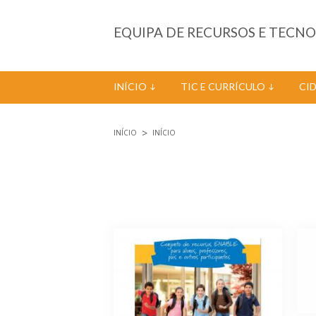
Passar para o conteúdo principal
EQUIPA DE RECURSOS E TECN
INÍCIO
TIC E CURRÍCULO
CI
INÍCIO
INÍCIO
Está aqui
Páginas