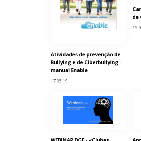
Can
de 
15.
Atividades de prevenção de
Bullying e de Ciberbullying –
manual Enable
17.05.19
WEBINAR DGE - «Clubes
Apr