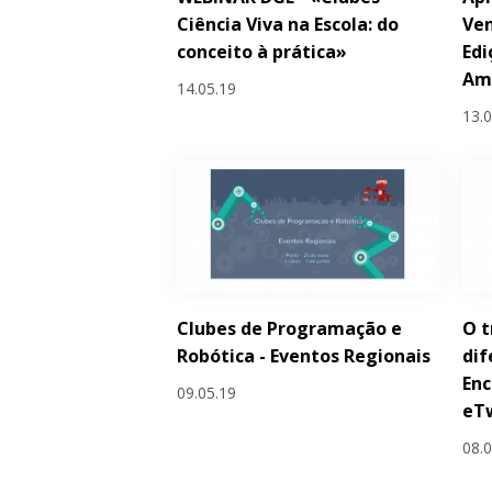
Ciência Viva na Escola: do
Ve
conceito à prática»
Edi
Am
14.05.19
13.
Clubes de Programação e
O t
Robótica - Eventos Regionais
dif
Enc
09.05.19
eTw
08.