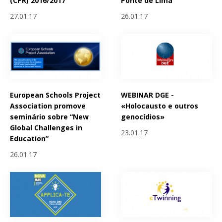
(CPR) 2016/2017
Ponte de Lima
27.01.17
26.01.17
European Schools Project
WEBINAR DGE -
Association promove
«Holocausto e outros
seminário sobre “New
genocídios»
Global Challenges in
23.01.17
Education”
26.01.17