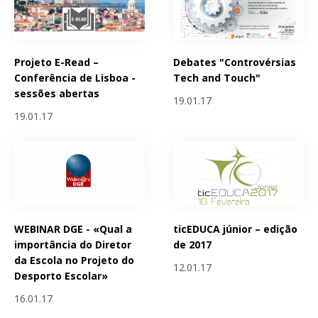
Projeto E-Read –
Debates "Controvérsias
Conferência de Lisboa -
Tech and Touch"
sessões abertas
19.01.17
19.01.17
WEBINAR DGE - «Qual a
ticEDUCA júnior – edição
importância do Diretor
de 2017
da Escola no Projeto do
12.01.17
Desporto Escolar»
16.01.17