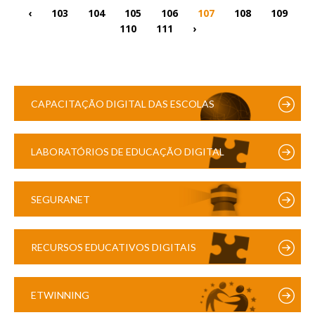
‹
103
104
105
106
107
108
109
110
111
›
CAPACITAÇÃO DIGITAL DAS ESCOLAS
LABORATÓRIOS DE EDUCAÇÃO DIGITAL
SEGURANET
RECURSOS EDUCATIVOS DIGITAIS
ETWINNING