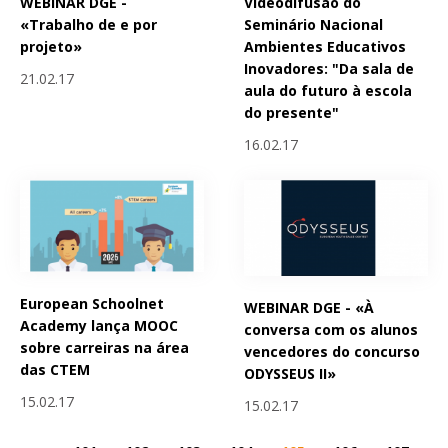
WEBINAR DGE -
Videodifusão do
«Trabalho de e por
Seminário Nacional
projeto»
Ambientes Educativos
Inovadores: "Da sala de
21.02.17
aula do futuro à escola
do presente"
16.02.17
European Schoolnet
WEBINAR DGE - «À
Academy lança MOOC
conversa com os alunos
sobre carreiras na área
vencedores do concurso
das CTEM
ODYSSEUS II»
15.02.17
15.02.17