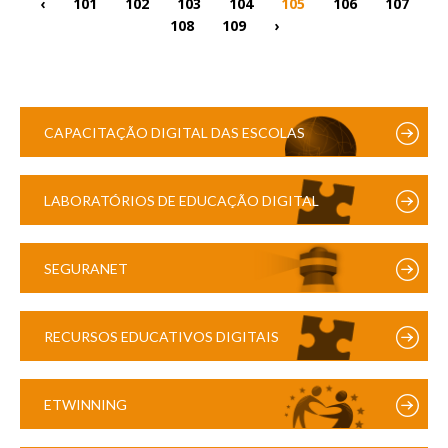
‹
101
102
103
104
105
106
107
108
109
›
CAPACITAÇÃO DIGITAL DAS ESCOLAS
LABORATÓRIOS DE EDUCAÇÃO DIGITAL
SEGURANET
RECURSOS EDUCATIVOS DIGITAIS
ETWINNING