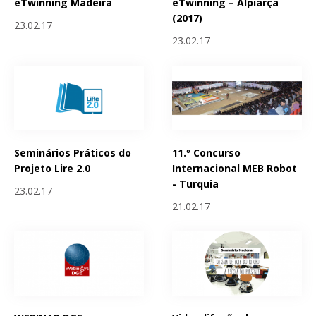
eTwinning Madeira
eTwinning – Alpiarça
(2017)
23.02.17
23.02.17
Seminários Práticos do
11.º Concurso
Projeto Lire 2.0
Internacional MEB Robot
- Turquia
23.02.17
21.02.17