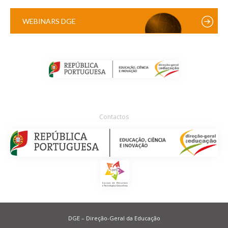
WEBINARS DGE
Contactos
DGE – Direção-Geral da Educação