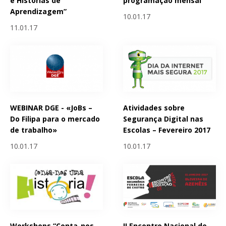
e Histórias de
programação mensal
Aprendizagem”
10.01.17
11.01.17
WEBINAR DGE - «JoBs –
Atividades sobre
Do Filipa para o mercado
Segurança Digital nas
de trabalho»
Escolas – Fevereiro 2017
10.01.17
10.01.17
Workshops “Conta-nos
II Encontro Nacional de