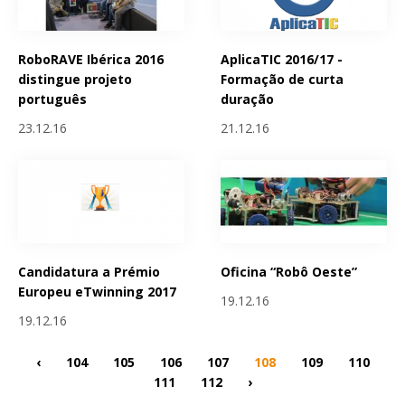
RoboRAVE Ibérica 2016
AplicaTIC 2016/17 -
distingue projeto
Formação de curta
português
duração
23.12.16
21.12.16
Candidatura a Prémio
Oficina “Robô Oeste”
Europeu eTwinning 2017
19.12.16
19.12.16
‹
104
105
106
107
108
109
110
111
112
›