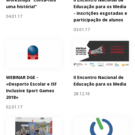
uma história!”
Educação para os Media
- inscrições esgotadas e
04.01.17
participação de alunos
03.01.17
WEBINAR DGE -
II Encontro Nacional de
«Desporto Escolar e ISF
Educação para os Media
Inclusive Sport Games
28.12.16
2018»
02.01.17