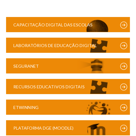
CAPACITAÇÃO DIGITAL DAS ESCOLAS
LABORATÓRIOS DE EDUCAÇÃO DIGITAL
SEGURANET
RECURSOS EDUCATIVOS DIGITAIS
ETWINNING
PLATAFORMA DGE (MOODLE)