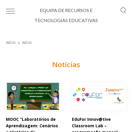
Passar para o conteúdo principal
EQUIPA DE RECURSOS E
TECNOLOGIAS EDUCATIVAS
INÍCIO
INÍCIO
Está aqui
Notícias
Páginas
MOOC “Laboratórios de
EduFor Innov@tive
Aprendizagem: Cenários
Classroom Lab –