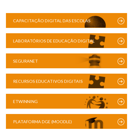
CAPACITAÇÃO DIGITAL DAS ESCOLAS
LABORATÓRIOS DE EDUCAÇÃO DIGITAL
SEGURANET
RECURSOS EDUCATIVOS DIGITAIS
ETWINNING
PLATAFORMA DGE (MOODLE)