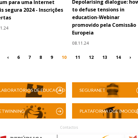
Depolarising dialogue: ho
um para uma Internet
to defuse tensions in
s segura 2024 - Inscrições
education-Webinar
ertas
promovido pela Comissão
11.24
Europeia
08.11.24
‹
6
7
8
9
10
11
12
13
14
›
LABORATÓRIOS DE EDUCAÇÃO
SEGURANET
DIGITAL
ETWINNING
PLATAFORMA DGE (MOODLE
Contactos