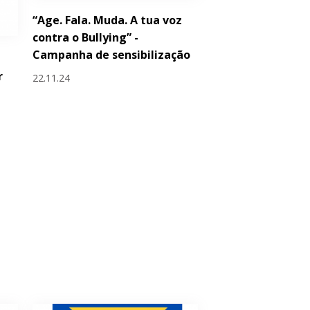
“Age. Fala. Muda. A tua voz
contra o Bullying” -
Campanha de sensibilização
r
22.11.24