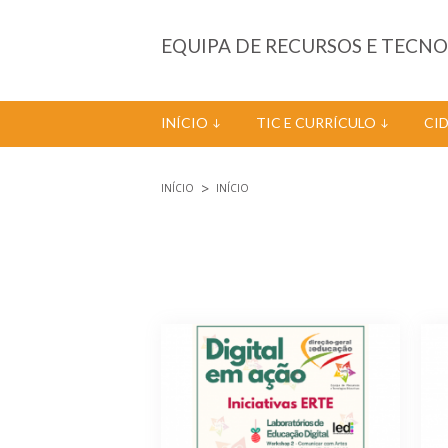
Passar para o conteúdo principal
EQUIPA DE RECURSOS E TECN
INÍCIO
TIC E CURRÍCULO
CI
INÍCIO
INÍCIO
Está aqui
Páginas