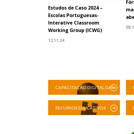
Fór
Estudos de Caso 2024 –
mai
Escolas Portuguesas-
ab
Interative Classroom
08.
Working Group (ICWG)
12.11.24
CAPACITAÇÃO DIGITAL DAS
ESCOLAS
RECURSOS EDUCATIVOS
DIGITAIS