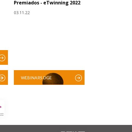
Premiados - eTwinning 2022
03.11.22
)
WEBINARS DGE