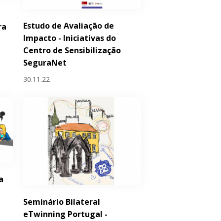
Estudo de Avaliação de
ra
Impacto - Iniciativas do
Centro de Sensibilização
SeguraNet
30.11.22
a
o
Seminário Bilateral
eTwinning Portugal -