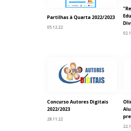
"Re
Edu
Partilhas à Quarta 2022/2023
Div
05.12.22
02.
Concurso Autores Digitais
Oli
2022/2023
Al
pr
28.11.22
22.