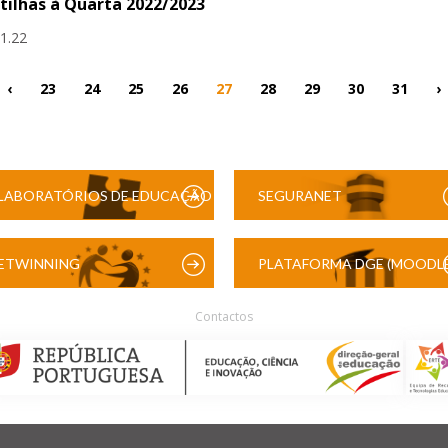
tilhas à Quarta 2022/2023
11.22
‹
23
24
25
26
27
28
29
30
31
›
LABORATÓRIOS DE EDUCAÇÃO
SEGURANET
DIGITAL
ETWINNING
PLATAFORMA DGE (MOODLE
Contactos