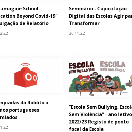
-imagine School
Seminário - Capacitação
cation Beyond Covid-19"
Digital das Escolas Agir pa
ulgação de Relatório
Transformar
12.22
30.11.22
mpíadas da Robótica
“Escola Sem Bullying. Escol
unos portugueses
Sem Violência” - ano letiv
emiados
2022/23 Registo de ponto
11.22
focal da Escola