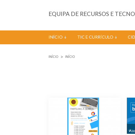
Passar para o conteúdo principal
EQUIPA DE RECURSOS E TECN
INÍCIO
TIC E CURRÍCULO
CI
INÍCIO
INÍCIO
Está aqui
Páginas