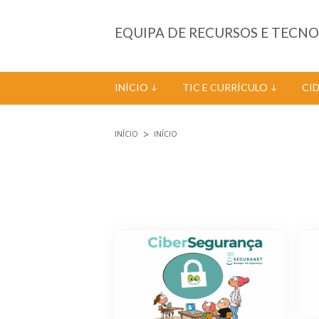
Passar para o conteúdo principal
EQUIPA DE RECURSOS E TECN
INÍCIO
TIC E CURRÍCULO
CI
INÍCIO
INÍCIO
Está aqui
Páginas