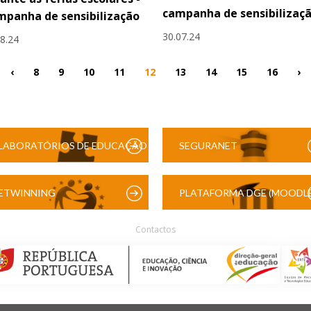
campanha de sensibilizaç
panha de sensibilização
30.07.24
08.24
‹
8
9
10
11
12
13
14
15
16
›
LABORATÓRIOS DE EDUCAÇÃO
SEGURANET
DIGITAL
ETWINNING
PLATAFORMA DGE (MOODLE
Contactos