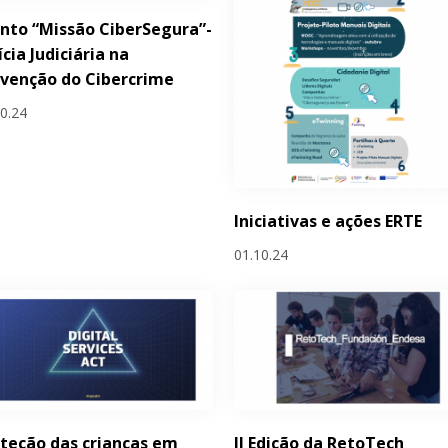
nto “Missão CiberSegura”-
ícia Judiciária na
venção do Cibercrime
10.24
Iniciativas e ações ERTE
01.10.24
teção das crianças em
II Edição da RetoTech