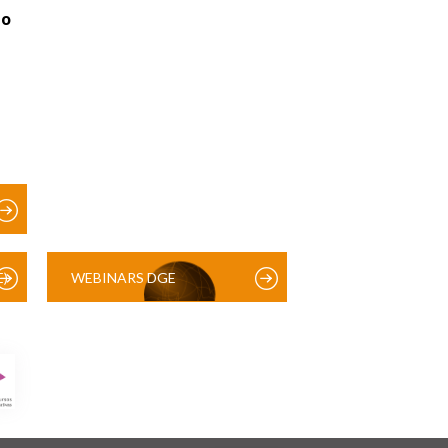
ão
)
WEBINARS DGE