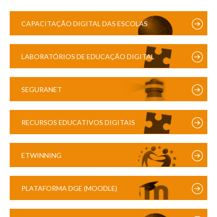
CAPACITAÇÃO DIGITAL DAS ESCOLAS
LABORATÓRIOS DE EDUCAÇÃO DIGITAL
SEGURANET
RECURSOS EDUCATIVOS DIGITAIS
ETWINNING
PLATAFORMA DGE (MOODLE)