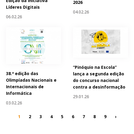
Edição da Iniciativa
2026
Líderes Digitais
04.02.26
06.02.26
“Pinóquio na Escola”
38.ª edição das
lança a segunda edição
Olimpíadas Nacionais e
do concurso nacional
Internacionais de
contra a desinformação
Informática
29.01.26
03.02.26
1
2
3
4
5
6
7
8
9
›