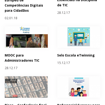
Europeu de
de TIC
Competências Digitais
para Cidadãos
28.12.17
02.01.18
MOOC para
Selo Escola eTwinning
Administradores TIC
15.12.17
28.12.17