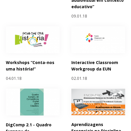
audiovisual em contexto
educativo”
09.01.18
Workshops “Conta-nos
Interactive Classroom
uma história!”
Workgroup da EUN
04.01.18
02.01.18
Aprendizagens
DigComp 2.1 - Quadro
Essenciais na Disciplina