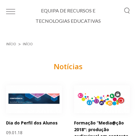
Passar para o conteúdo principal
EQUIPA DE RECURSOS E
TECNOLOGIAS EDUCATIVAS
INÍCIO
INÍCIO
Está aqui
Notícias
Páginas
Dia do Perfil dos Alunos
Formação “Media@ção
2018": produção
09.01.18