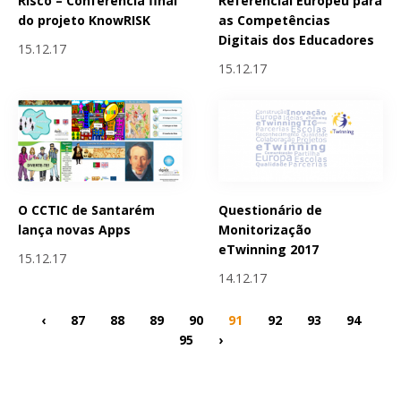
Referencial Europeu para
Risco – Conferência final
as Competências
do projeto KnowRISK
Digitais dos Educadores
15.12.17
15.12.17
O CCTIC de Santarém
Questionário de
lança novas Apps
Monitorização
eTwinning 2017
15.12.17
14.12.17
‹
87
88
89
90
91
92
93
94
95
›