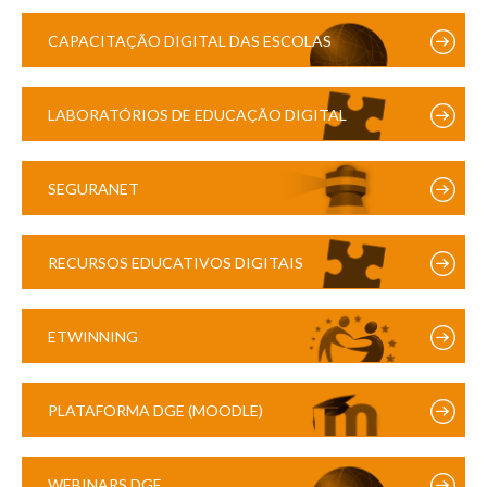
CAPACITAÇÃO DIGITAL DAS ESCOLAS
LABORATÓRIOS DE EDUCAÇÃO DIGITAL
SEGURANET
RECURSOS EDUCATIVOS DIGITAIS
ETWINNING
PLATAFORMA DGE (MOODLE)
WEBINARS DGE