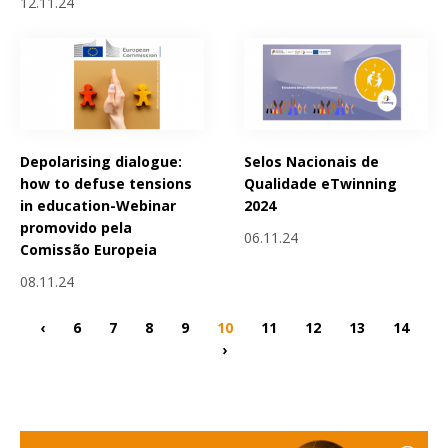
12.11.24
Depolarising dialogue:
Selos Nacionais de
how to defuse tensions
Qualidade eTwinning
in education-Webinar
2024
promovido pela
06.11.24
Comissão Europeia
08.11.24
‹
6
7
8
9
10
11
12
13
14
›