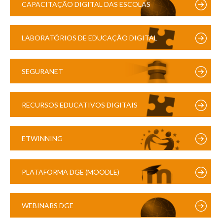
CAPACITAÇÃO DIGITAL DAS ESCOLAS
LABORATÓRIOS DE EDUCAÇÃO DIGITAL
SEGURANET
RECURSOS EDUCATIVOS DIGITAIS
ETWINNING
PLATAFORMA DGE (MOODLE)
WEBINARS DGE