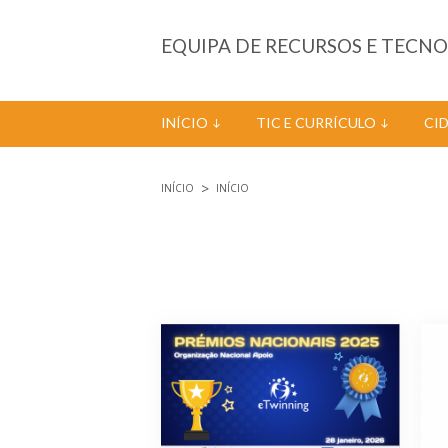
Passar para o conteúdo principal
EQUIPA DE RECURSOS E TECN
INÍCIO
TIC E CURRÍCULO
CI
INÍCIO
INÍCIO
Está aqui
Páginas