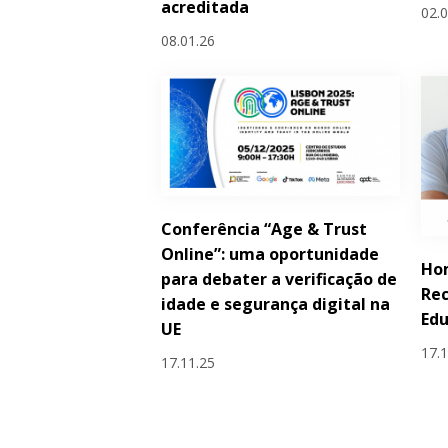
acreditada
02.
08.01.26
Conferência “Age & Trust
Online”: uma oportunidade
Ho
para debater a verificação de
Rec
idade e segurança digital na
Edu
UE
17.
17.11.25