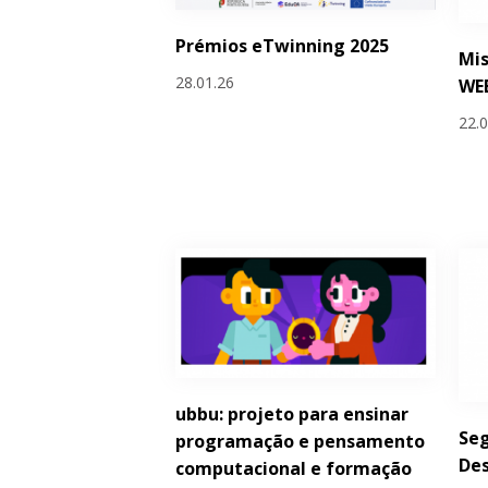
Prémios eTwinning 2025
Mis
28.01.26
WE
22.
ubbu: projeto para ensinar
Seg
programação e pensamento
De
computacional e formação