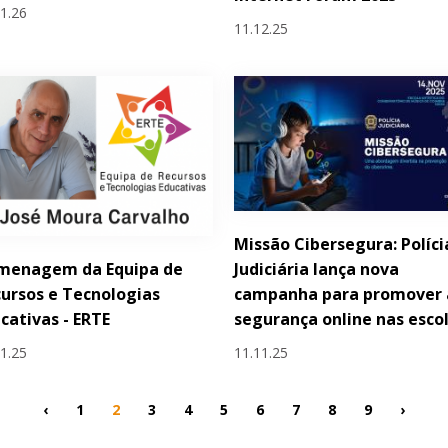
01.26
11.12.25
Missão Cibersegura: Políci
menagem da Equipa de
Judiciária lança nova
ursos e Tecnologias
campanha para promover 
cativas - ERTE
segurança online nas esco
11.25
11.11.25
‹
1
2
3
4
5
6
7
8
9
›