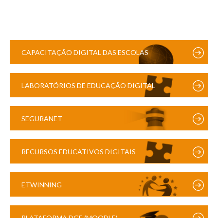
CAPACITAÇÃO DIGITAL DAS ESCOLAS
LABORATÓRIOS DE EDUCAÇÃO DIGITAL
SEGURANET
RECURSOS EDUCATIVOS DIGITAIS
ETWINNING
PLATAFORMA DGE (MOODLE)