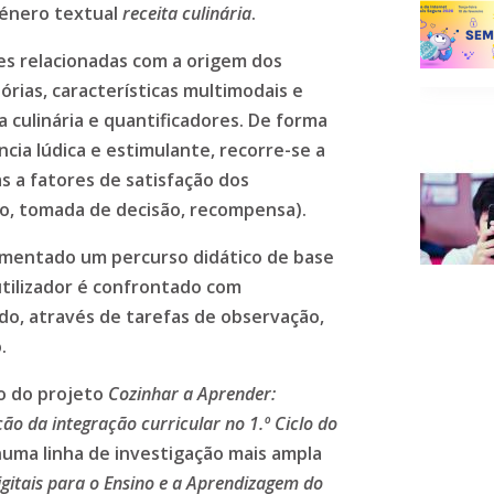
género textual
receita culinária
.
es relacionadas com a origem dos
rias, características multimodais e
a culinária e quantificadores. De forma
cia lúdica e estimulante, recorre-se a
s a fatores de satisfação dos
fio, tomada de decisão, recompensa).
lementado um percurso didático de base
utilizador é confrontado com
do, através de tarefas de observação,
o.
o do projeto
Cozinhar a Aprender:
ão da integração curricular no 1.º Ciclo
do
numa linha de investigação mais ampla
igitais para o Ensino e a Aprendizagem do