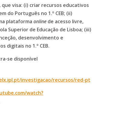
, que visa: (i) criar recursos educativos
em do Português no 1.º CEB; (ii)
uma plataforma
online
de acesso livre,
ola Superior de Educação de Lisboa; (iii)
onceção, desenvolvimento e
 digitais no 1.º CEB.
a-se disponível
lx.ipl.pt/investigacao/recursos/red-pt
outube.com/watch?
e