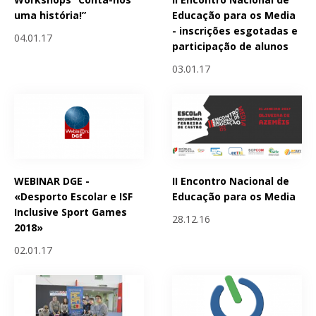
uma história!”
Educação para os Media
- inscrições esgotadas e
04.01.17
participação de alunos
03.01.17
WEBINAR DGE -
II Encontro Nacional de
«Desporto Escolar e ISF
Educação para os Media
Inclusive Sport Games
28.12.16
2018»
02.01.17