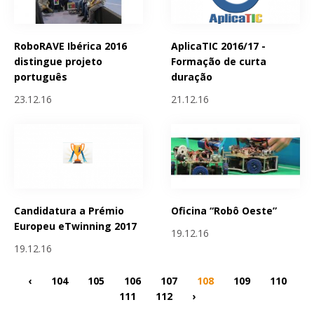
RoboRAVE Ibérica 2016
AplicaTIC 2016/17 -
distingue projeto
Formação de curta
português
duração
23.12.16
21.12.16
Candidatura a Prémio
Oficina “Robô Oeste”
Europeu eTwinning 2017
19.12.16
19.12.16
‹
104
105
106
107
108
109
110
111
112
›