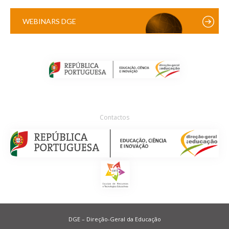
WEBINARS DGE
Contactos
DGE – Direção-Geral da Educação