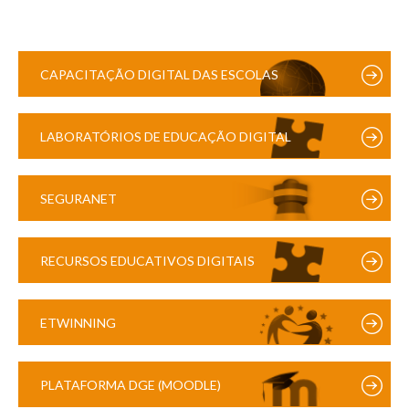
CAPACITAÇÃO DIGITAL DAS ESCOLAS
LABORATÓRIOS DE EDUCAÇÃO DIGITAL
SEGURANET
RECURSOS EDUCATIVOS DIGITAIS
ETWINNING
PLATAFORMA DGE (MOODLE)