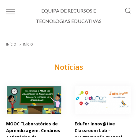
Passar para o conteúdo principal
EQUIPA DE RECURSOS E
TECNOLOGIAS EDUCATIVAS
INÍCIO
INÍCIO
Está aqui
Notícias
Páginas
MOOC “Laboratórios de
EduFor Innov@tive
Aprendizagem: Cenários
Classroom Lab –