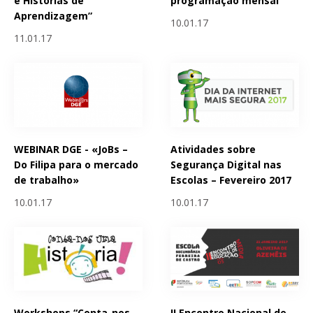
e Histórias de
programação mensal
Aprendizagem”
10.01.17
11.01.17
WEBINAR DGE - «JoBs –
Atividades sobre
Do Filipa para o mercado
Segurança Digital nas
de trabalho»
Escolas – Fevereiro 2017
10.01.17
10.01.17
Workshops “Conta-nos
II Encontro Nacional de