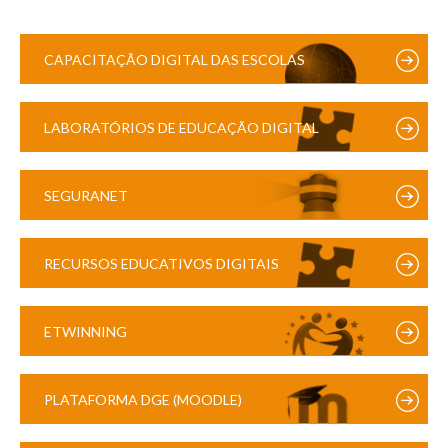
CAPACITAÇÃO DIGITAL DAS ESCOLAS
LABORATÓRIOS DE EDUCAÇÃO DIGITAL
SEGURANET
RECURSOS EDUCATIVOS DIGITAIS
ETWINNING
PLATAFORMA DGE (MOODLE)