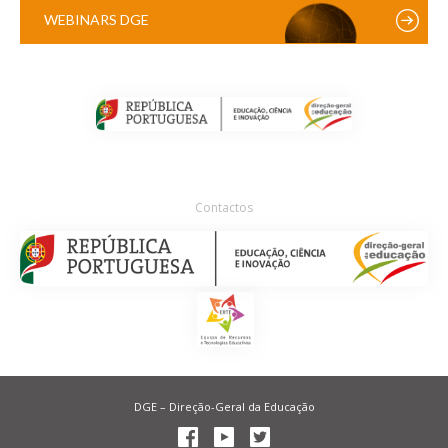
WEBINARS DGE
Contactos
DGE – Direção-Geral da Educação