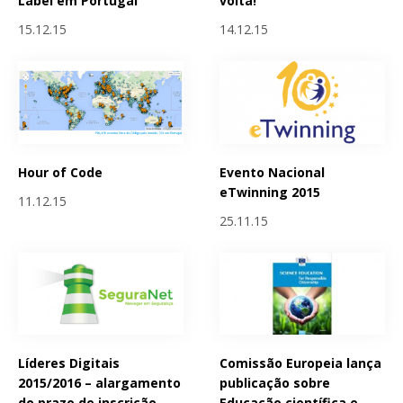
Label em Portugal
volta!
15.12.15
14.12.15
Hour of Code
Evento Nacional
eTwinning 2015
11.12.15
25.11.15
Líderes Digitais
Comissão Europeia lança
2015/2016 – alargamento
publicação sobre
do prazo de inscrição
Educação científica e