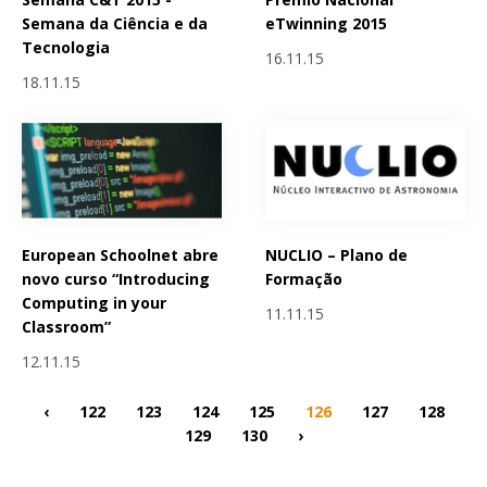
Semana da Ciência e da
eTwinning 2015
Tecnologia
16.11.15
18.11.15
European Schoolnet abre
NUCLIO – Plano de
novo curso “Introducing
Formação
Computing in your
11.11.15
Classroom”
12.11.15
‹
122
123
124
125
126
127
128
129
130
›