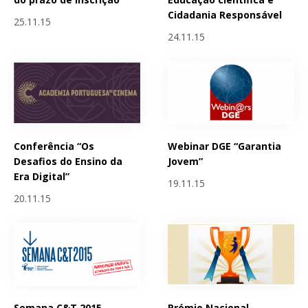
Cidadania Responsável
25.11.15
24.11.15
Conferência “Os
Webinar DGE “Garantia
Desafios do Ensino da
Jovem”
Era Digital”
19.11.15
20.11.15
Semana C&T 2015 -
Prémio Nacional