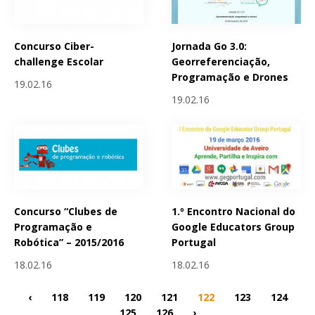
Concurso Ciber-
Jornada Go 3.0:
challenge Escolar
Georreferenciação,
Programação e Drones
19.02.16
19.02.16
Concurso “Clubes de
1.º Encontro Nacional do
Programação e
Google Educators Group
Robótica” – 2015/2016
Portugal
18.02.16
18.02.16
‹
118
119
120
121
122
123
124
125
126
›