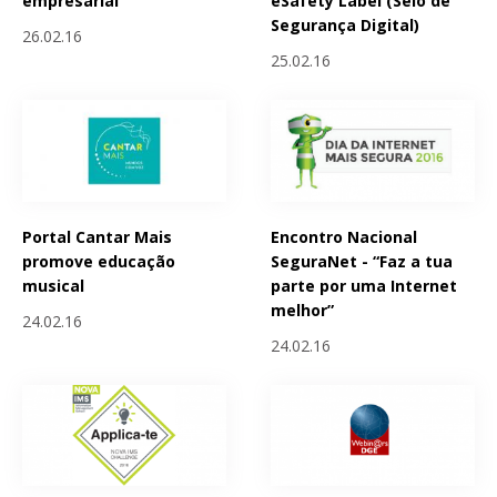
empresarial
eSafety Label (Selo de
Segurança Digital)
26.02.16
25.02.16
Portal Cantar Mais
Encontro Nacional
promove educação
SeguraNet - “Faz a tua
musical
parte por uma Internet
melhor”
24.02.16
24.02.16