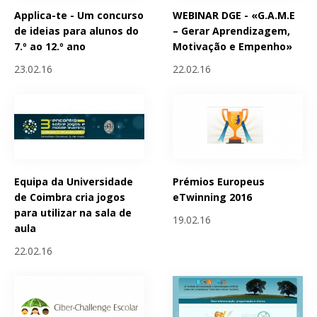
Applica-te - Um concurso
WEBINAR DGE - «G.A.M.E
de ideias para alunos do
– Gerar Aprendizagem,
7.º ao 12.º ano
Motivação e Empenho»
23.02.16
22.02.16
Equipa da Universidade
Prémios Europeus
de Coimbra cria jogos
eTwinning 2016
para utilizar na sala de
19.02.16
aula
22.02.16