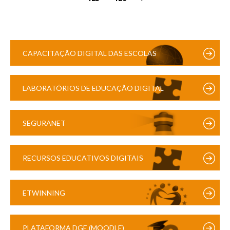
CAPACITAÇÃO DIGITAL DAS ESCOLAS
LABORATÓRIOS DE EDUCAÇÃO DIGITAL
SEGURANET
RECURSOS EDUCATIVOS DIGITAIS
ETWINNING
PLATAFORMA DGE (MOODLE)