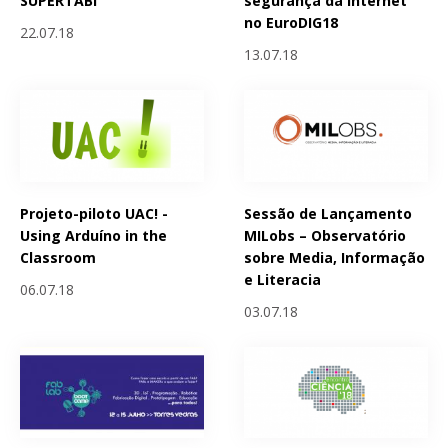
SUPERTABi
segurança da Internet
no EuroDIG18
22.07.18
13.07.18
Projeto-piloto UAC! -
Sessão de Lançamento
Using Arduíno in the
MILobs – Observatório
Classroom
sobre Media, Informação
e Literacia
06.07.18
03.07.18