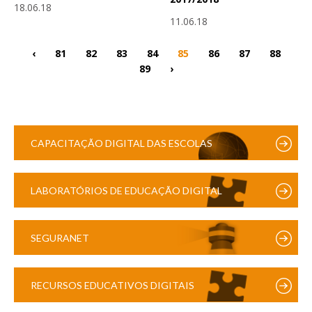
18.06.18
11.06.18
‹
81
82
83
84
85
86
87
88
89
›
CAPACITAÇÃO DIGITAL DAS ESCOLAS
LABORATÓRIOS DE EDUCAÇÃO DIGITAL
SEGURANET
RECURSOS EDUCATIVOS DIGITAIS