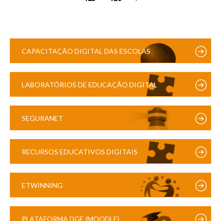
CAPACITAÇÃO DIGITAL DAS ESCOLAS
LABORATÓRIOS DE EDUCAÇÃO DIGITAL
SEGURANET
RECURSOS EDUCATIVOS DIGITAIS
ETWINNING
PLATAFORMA DGE (MOODLE)