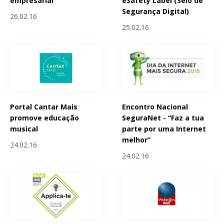
empresarial
eSafety Label (Selo de
Segurança Digital)
26.02.16
25.02.16
Portal Cantar Mais
Encontro Nacional
promove educação
SeguraNet - “Faz a tua
musical
parte por uma Internet
melhor”
24.02.16
24.02.16