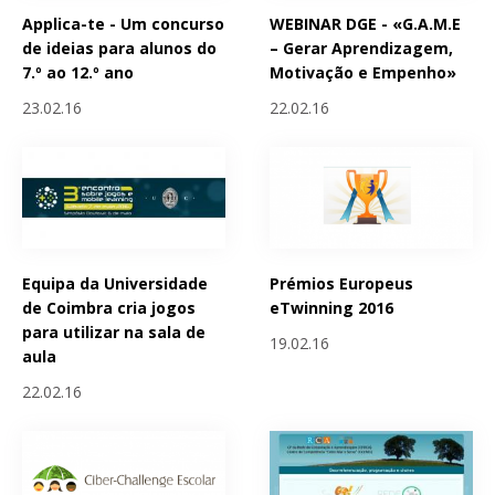
Applica-te - Um concurso
WEBINAR DGE - «G.A.M.E
de ideias para alunos do
– Gerar Aprendizagem,
7.º ao 12.º ano
Motivação e Empenho»
23.02.16
22.02.16
Equipa da Universidade
Prémios Europeus
de Coimbra cria jogos
eTwinning 2016
para utilizar na sala de
19.02.16
aula
22.02.16