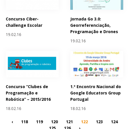
Concurso Ciber-
Jornada Go 3.0:
challenge Escolar
Georreferenciação,
Programação e Drones
19.02.16
19.02.16
Concurso “Clubes de
1.º Encontro Nacional do
Programação e
Google Educators Group
Robótica” – 2015/2016
Portugal
18.02.16
18.02.16
‹
118
119
120
121
122
123
124
125
126
›