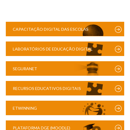
CAPACITAÇÃO DIGITAL DAS ESCOLAS
LABORATÓRIOS DE EDUCAÇÃO DIGITAL
SEGURANET
RECURSOS EDUCATIVOS DIGITAIS
ETWINNING
PLATAFORMA DGE (MOODLE)