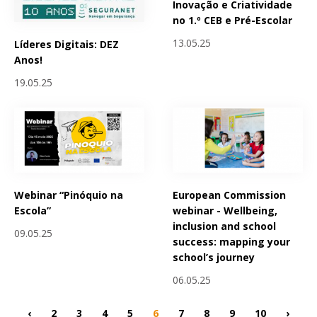
Inovação e Criatividade
no 1.º CEB e Pré-Escolar
13.05.25
Líderes Digitais: DEZ
Anos!
19.05.25
Webinar “Pinóquio na
European Commission
Escola”
webinar - Wellbeing,
inclusion and school
09.05.25
success: mapping your
school’s journey
06.05.25
‹
2
3
4
5
6
7
8
9
10
›