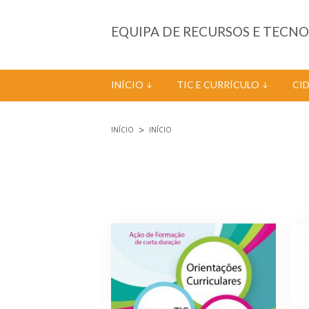
Passar para o conteúdo principal
EQUIPA DE RECURSOS E TECN
INÍCIO
TIC E CURRÍCULO
CI
INÍCIO
INÍCIO
Está aqui
Páginas