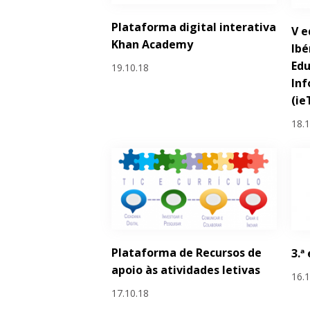
Plataforma digital interativa
V e
Khan Academy
Ibé
Edu
19.10.18
In
(ie
18.
Plataforma de Recursos de
3.ª
apoio às atividades letivas
16.
17.10.18