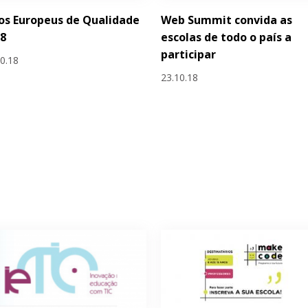
os Europeus de Qualidade
Web Summit convida as
18
escolas de todo o país a
participar
10.18
23.10.18