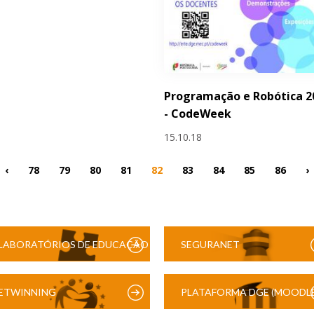
Programação e Robótica 2
- CodeWeek
15.10.18
‹
78
79
80
81
82
83
84
85
86
›
LABORATÓRIOS DE EDUCAÇÃO
SEGURANET
DIGITAL
ETWINNING
PLATAFORMA DGE (MOODLE