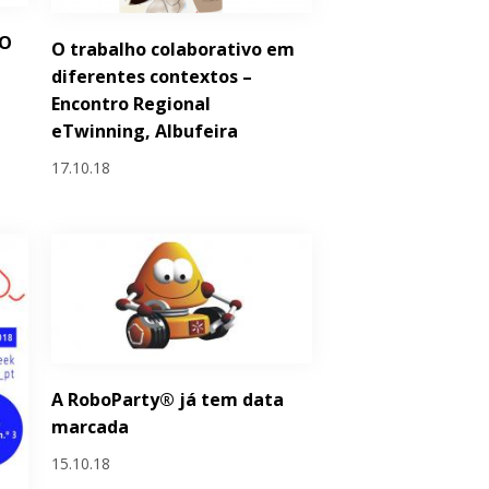
 O
O trabalho colaborativo em
diferentes contextos –
Encontro Regional
eTwinning, Albufeira
17.10.18
A RoboParty® já tem data
marcada
15.10.18