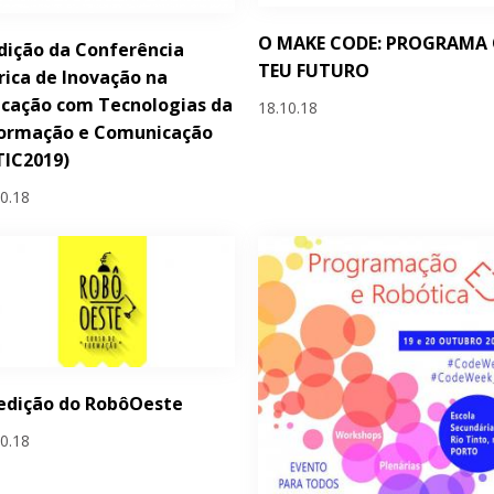
O MAKE CODE: PROGRAMA
dição da Conferência
TEU FUTURO
rica de Inovação na
cação com Tecnologias da
18.10.18
formação e Comunicação
TIC2019)
10.18
 edição do RobôOeste
10.18