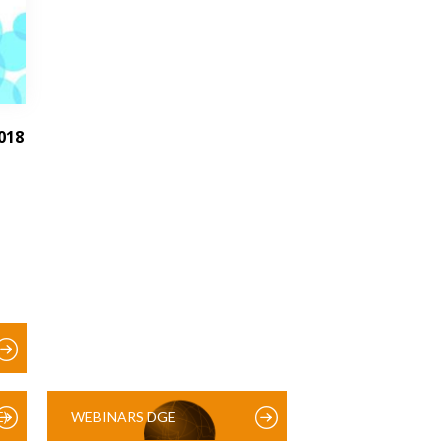
018
)
WEBINARS DGE