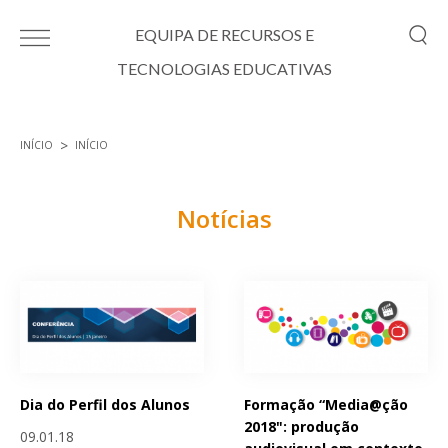
Passar para o conteúdo principal
EQUIPA DE RECURSOS E
TECNOLOGIAS EDUCATIVAS
INÍCIO
INÍCIO
Está aqui
Notícias
Páginas
Dia do Perfil dos Alunos
Formação “Media@ção
2018": produção
09.01.18