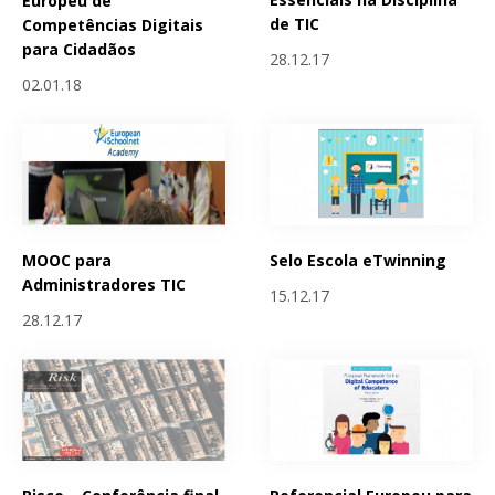
Europeu de
de TIC
Competências Digitais
para Cidadãos
28.12.17
02.01.18
MOOC para
Selo Escola eTwinning
Administradores TIC
15.12.17
28.12.17