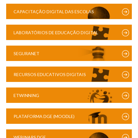
CAPACITAÇÃO DIGITAL DAS ESCOLAS
LABORATÓRIOS DE EDUCAÇÃO DIGITAL
SEGURANET
RECURSOS EDUCATIVOS DIGITAIS
ETWINNING
PLATAFORMA DGE (MOODLE)
WEBINARS DGE