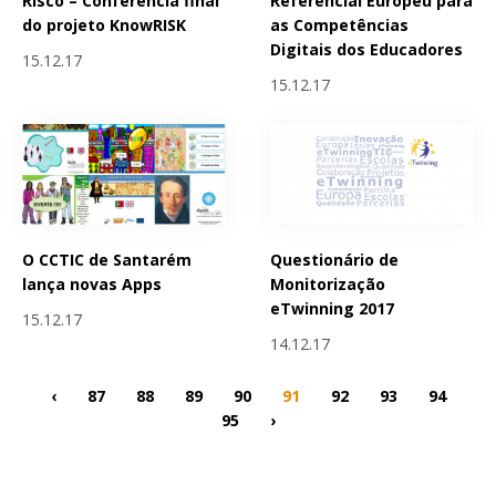
Referencial Europeu para
Risco – Conferência final
as Competências
do projeto KnowRISK
Digitais dos Educadores
15.12.17
15.12.17
O CCTIC de Santarém
Questionário de
lança novas Apps
Monitorização
eTwinning 2017
15.12.17
14.12.17
‹
87
88
89
90
91
92
93
94
95
›