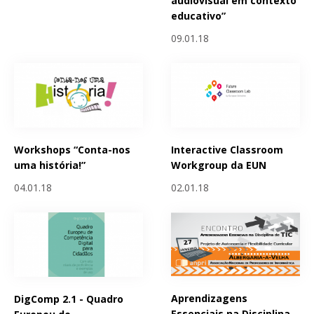
audiovisual em contexto
educativo”
09.01.18
Workshops “Conta-nos
Interactive Classroom
uma história!”
Workgroup da EUN
04.01.18
02.01.18
Aprendizagens
DigComp 2.1 - Quadro
Essenciais na Disciplina