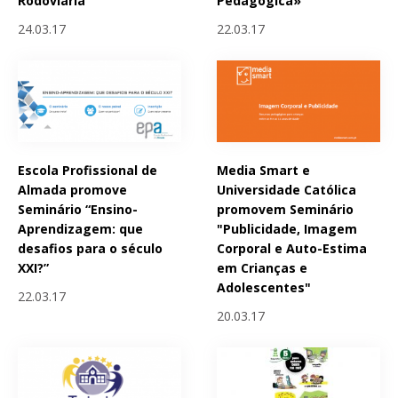
Rodoviária
Pedagógica»
24.03.17
22.03.17
Escola Profissional de
Media Smart e
Almada promove
Universidade Católica
Seminário “Ensino-
promovem Seminário
Aprendizagem: que
"Publicidade, Imagem
desafios para o século
Corporal e Auto-Estima
XXI?”
em Crianças e
Adolescentes"
22.03.17
20.03.17