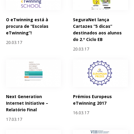
O eTwinning está à
SeguraNet lança
procura de “Escolas
Cartazes ”5 dicas”
eTwinning”!
destinados aos alunos
do 2.º Ciclo EB
20.03.17
20.03.17
Next Generation
Prémios Europeus
Internet Initiative –
eTwinning 2017
Relatório Final
16.03.17
17.03.17