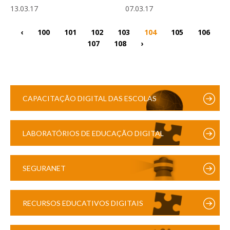
13.03.17
07.03.17
‹
100
101
102
103
104
105
106
107
108
›
CAPACITAÇÃO DIGITAL DAS ESCOLAS
LABORATÓRIOS DE EDUCAÇÃO DIGITAL
SEGURANET
RECURSOS EDUCATIVOS DIGITAIS