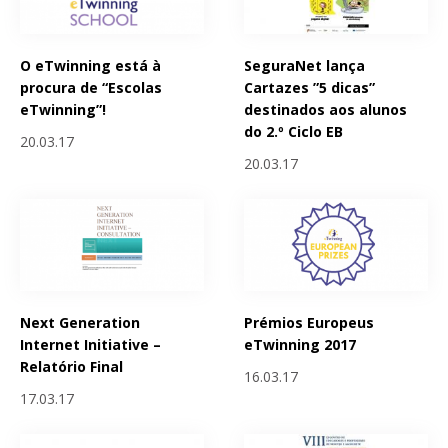
O eTwinning está à
SeguraNet lança
procura de “Escolas
Cartazes ”5 dicas”
eTwinning”!
destinados aos alunos
do 2.º Ciclo EB
20.03.17
20.03.17
Next Generation
Prémios Europeus
Internet Initiative –
eTwinning 2017
Relatório Final
16.03.17
17.03.17