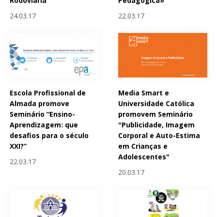
Rodoviária
Pedagógica»
24.03.17
22.03.17
Escola Profissional de
Media Smart e
Almada promove
Universidade Católica
Seminário “Ensino-
promovem Seminário
Aprendizagem: que
"Publicidade, Imagem
desafios para o século
Corporal e Auto-Estima
XXI?”
em Crianças e
Adolescentes"
22.03.17
20.03.17