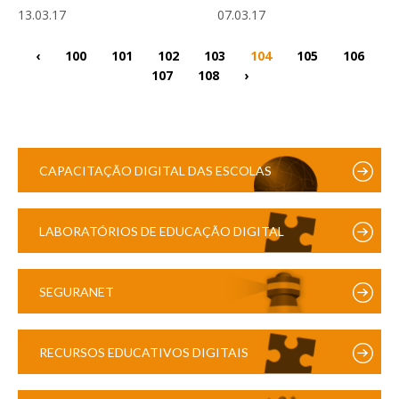
13.03.17
07.03.17
‹
100
101
102
103
104
105
106
107
108
›
CAPACITAÇÃO DIGITAL DAS ESCOLAS
LABORATÓRIOS DE EDUCAÇÃO DIGITAL
SEGURANET
RECURSOS EDUCATIVOS DIGITAIS