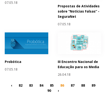
07.05.18
Propostas de Atividades
sobre “Notícias Falsas” -
SeguraNet
07.05.18
Probótica
III Encontro Nacional de
Educação para os Media
07.05.18
26.04.18
‹
82
83
84
85
86
87
88
89
90
›