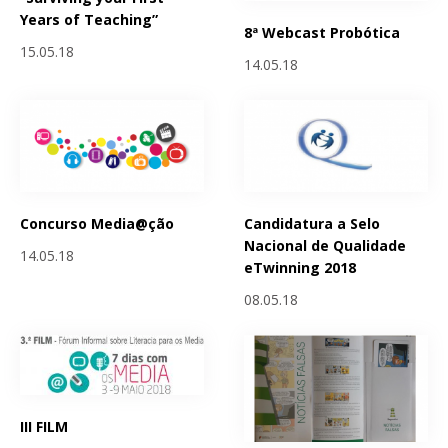
Years of Teaching”
8ª Webcast Probótica
15.05.18
14.05.18
Concurso Media@ção
Candidatura a Selo
Nacional de Qualidade
14.05.18
eTwinning 2018
08.05.18
III FILM