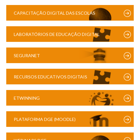
CAPACITAÇÃO DIGITAL DAS ESCOLAS
LABORATÓRIOS DE EDUCAÇÃO DIGITAL
SEGURANET
RECURSOS EDUCATIVOS DIGITAIS
ETWINNING
PLATAFORMA DGE (MOODLE)