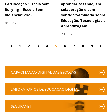
Certificação “Escola Sem
aprender fazendo, em
Bullying | Escola Sem
colaboração e com
Violência” 2025
sentido”Seminário sobre
Educação, Tecnologias e
01.07.25
Aprendizagem
23.06.25
‹
1
2
3
4
5
6
7
8
9
›
CAPACITAÇÃO DIGITAL DAS ESCOLAS
LABORATÓRIOS DE EDUCAÇÃO DIGITAL
SEGURANET