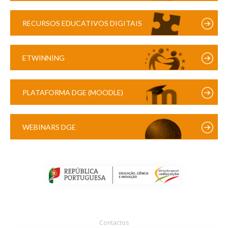
RECURSOS EDUCATIVOS DIGITAIS
ETWINNING
PLATAFORMA DGE (MOODLE)
WEBINARS DGE
Contactos