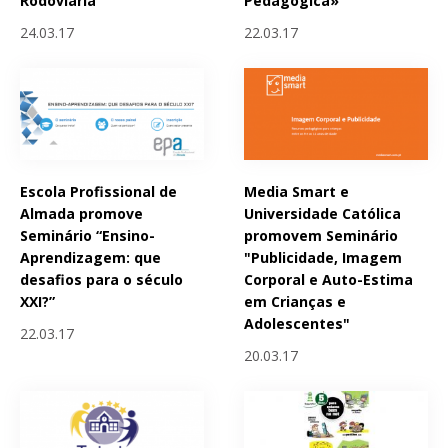
Rodoviária
Pedagógica»
24.03.17
22.03.17
Escola Profissional de
Media Smart e
Almada promove
Universidade Católica
Seminário “Ensino-
promovem Seminário
Aprendizagem: que
"Publicidade, Imagem
desafios para o século
Corporal e Auto-Estima
XXI?”
em Crianças e
Adolescentes"
22.03.17
20.03.17