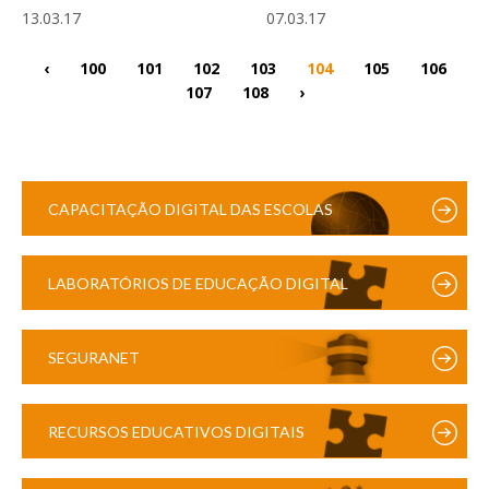
13.03.17
07.03.17
‹
100
101
102
103
104
105
106
107
108
›
CAPACITAÇÃO DIGITAL DAS ESCOLAS
LABORATÓRIOS DE EDUCAÇÃO DIGITAL
SEGURANET
RECURSOS EDUCATIVOS DIGITAIS