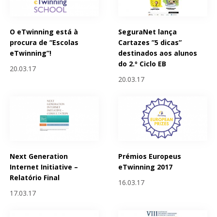
O eTwinning está à
SeguraNet lança
procura de “Escolas
Cartazes ”5 dicas”
eTwinning”!
destinados aos alunos
do 2.º Ciclo EB
20.03.17
20.03.17
Next Generation
Prémios Europeus
Internet Initiative –
eTwinning 2017
Relatório Final
16.03.17
17.03.17