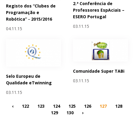
2.ª Conferência de
Registo dos “Clubes de
Professores EspAciais –
Programação e
ESERO Portugal
Robótica” - 2015/2016
03.11.15
04.11.15
Comunidade Super TABi
Selo Europeu de
03.11.15
Qualidade eTwinning
03.11.15
‹
122
123
124
125
126
127
128
129
130
›