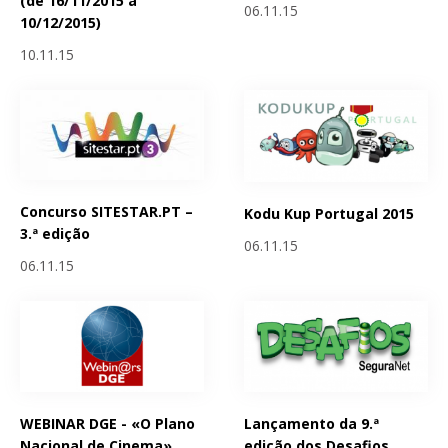
(de 16/11/2015 a
06.11.15
10/12/2015)
10.11.15
Concurso SITESTAR.PT –
Kodu Kup Portugal 2015
3.ª edição
06.11.15
06.11.15
WEBINAR DGE - «O Plano
Lançamento da 9.ª
Nacional de Cinema»
edição dos Desafios