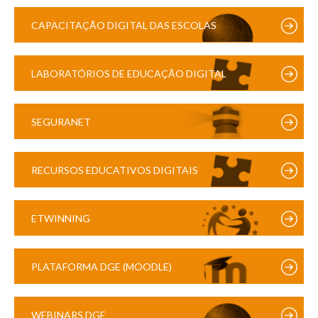
CAPACITAÇÃO DIGITAL DAS ESCOLAS
LABORATÓRIOS DE EDUCAÇÃO DIGITAL
SEGURANET
RECURSOS EDUCATIVOS DIGITAIS
ETWINNING
PLATAFORMA DGE (MOODLE)
WEBINARS DGE