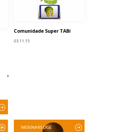
Comunidade Super TABi
e
03.11.15
›
)
WEBINARS DGE