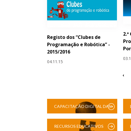
2.ª
Registo dos “Clubes de
Pro
Programação e Robótica” -
Por
2015/2016
03.
04.11.15
‹
CAPACITAÇÃO DIGITAL DAS
ESCOLAS
RECURSOS EDUCATIVOS