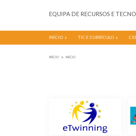
Passar para o conteúdo principal
EQUIPA DE RECURSOS E TECN
INÍCIO
TIC E CURRÍCULO
CI
INÍCIO
INÍCIO
Está aqui
Páginas