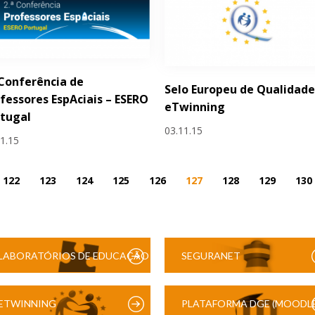
 Conferência de
Selo Europeu de Qualidad
fessores EspAciais – ESERO
eTwinning
tugal
03.11.15
11.15
122
123
124
125
126
127
128
129
130
LABORATÓRIOS DE EDUCAÇÃO
SEGURANET
DIGITAL
ETWINNING
PLATAFORMA DGE (MOODLE