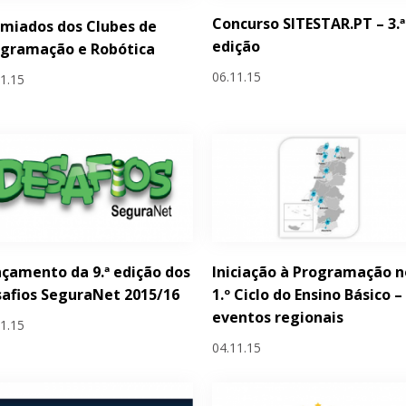
Concurso SITESTAR.PT – 3.ª
miados dos Clubes de
edição
ogramação e Robótica
06.11.15
11.15
çamento da 9.ª edição dos
Iniciação à Programação n
afios SeguraNet 2015/16
1.º Ciclo do Ensino Básico –
eventos regionais
11.15
04.11.15