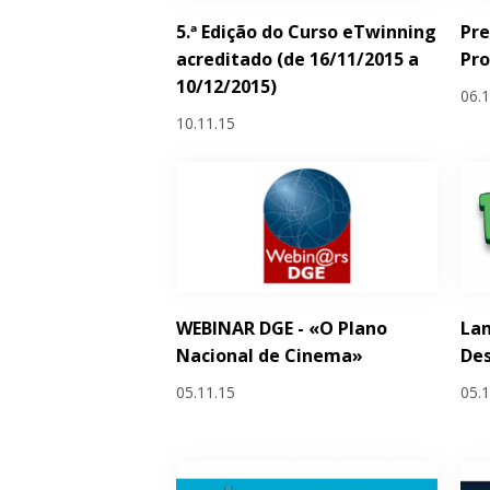
5.ª Edição do Curso eTwinning
Pre
acreditado (de 16/11/2015 a
Pr
10/12/2015)
06.
10.11.15
WEBINAR DGE - «O Plano
Lan
Nacional de Cinema»
Des
05.11.15
05.