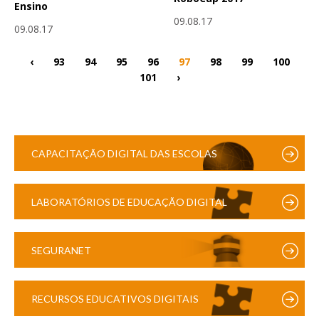
Ensino
09.08.17
09.08.17
‹
93
94
95
96
97
98
99
100
101
›
CAPACITAÇÃO DIGITAL DAS ESCOLAS
LABORATÓRIOS DE EDUCAÇÃO DIGITAL
SEGURANET
RECURSOS EDUCATIVOS DIGITAIS