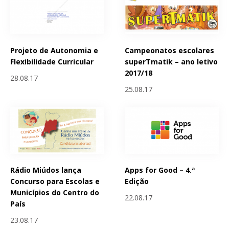
Projeto de Autonomia e
Campeonatos escolares
Flexibilidade Curricular
superTmatik – ano letivo
2017/18
28.08.17
25.08.17
Rádio Miúdos lança
Apps for Good – 4.ª
Concurso para Escolas e
Edição
Municípios do Centro do
22.08.17
País
23.08.17