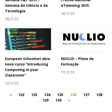
Semana da Ciência e da
eTwinning 2015
Tecnologia
16.11.15
18.11.15
European Schoolnet abre
NUCLIO – Plano de
novo curso “Introducing
Formação
Computing in your
11.11.15
Classroom”
12.11.15
‹
122
123
124
125
126
127
128
129
130
›