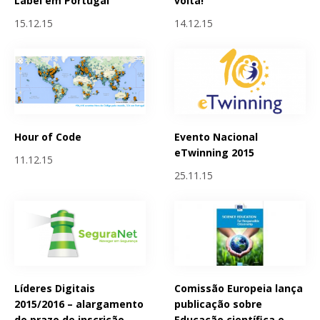
Label em Portugal
volta!
15.12.15
14.12.15
Hour of Code
Evento Nacional
eTwinning 2015
11.12.15
25.11.15
Líderes Digitais
Comissão Europeia lança
2015/2016 – alargamento
publicação sobre
do prazo de inscrição
Educação científica e