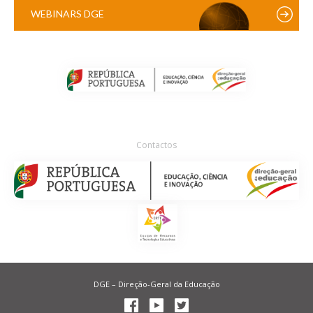
WEBINARS DGE
Contactos
DGE – Direção-Geral da Educação