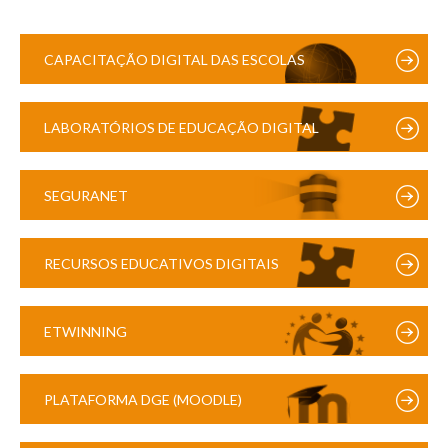
CAPACITAÇÃO DIGITAL DAS ESCOLAS
LABORATÓRIOS DE EDUCAÇÃO DIGITAL
SEGURANET
RECURSOS EDUCATIVOS DIGITAIS
ETWINNING
PLATAFORMA DGE (MOODLE)