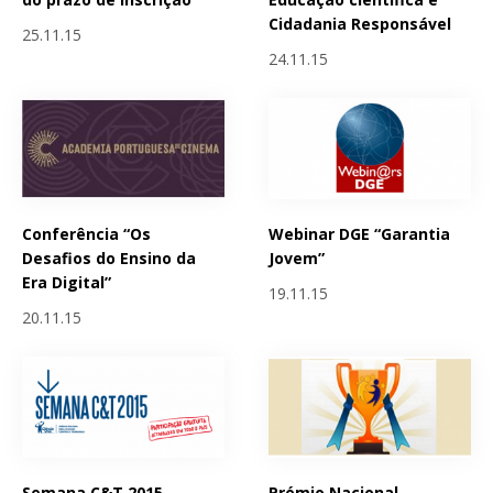
Cidadania Responsável
25.11.15
24.11.15
Conferência “Os
Webinar DGE “Garantia
Desafios do Ensino da
Jovem”
Era Digital”
19.11.15
20.11.15
Semana C&T 2015 -
Prémio Nacional