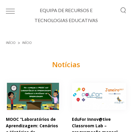
Passar para o conteúdo principal
EQUIPA DE RECURSOS E
TECNOLOGIAS EDUCATIVAS
INÍCIO
INÍCIO
Está aqui
Notícias
Páginas
MOOC “Laboratórios de
EduFor Innov@tive
Aprendizagem: Cenários
Classroom Lab –