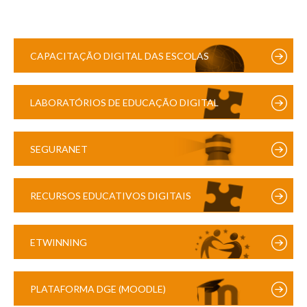
CAPACITAÇÃO DIGITAL DAS ESCOLAS
LABORATÓRIOS DE EDUCAÇÃO DIGITAL
SEGURANET
RECURSOS EDUCATIVOS DIGITAIS
ETWINNING
PLATAFORMA DGE (MOODLE)