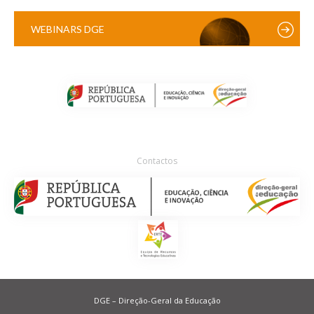
WEBINARS DGE
Contactos
DGE – Direção-Geral da Educação