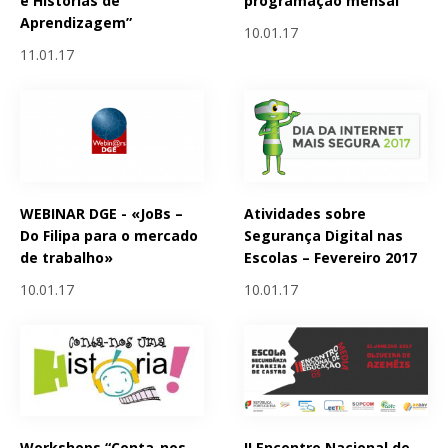
e Histórias de
programação mensal
Aprendizagem”
10.01.17
11.01.17
WEBINAR DGE - «JoBs –
Atividades sobre
Do Filipa para o mercado
Segurança Digital nas
de trabalho»
Escolas – Fevereiro 2017
10.01.17
10.01.17
Workshops “Conta-nos
II Encontro Nacional de