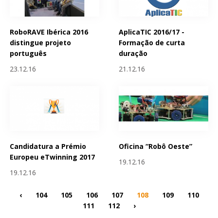
RoboRAVE Ibérica 2016
AplicaTIC 2016/17 -
distingue projeto
Formação de curta
português
duração
23.12.16
21.12.16
Candidatura a Prémio
Oficina “Robô Oeste”
Europeu eTwinning 2017
19.12.16
19.12.16
‹
104
105
106
107
108
109
110
111
112
›