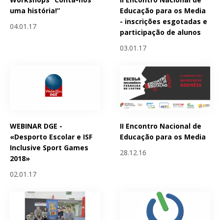
uma história!”
Educação para os Media
- inscrições esgotadas e
04.01.17
participação de alunos
03.01.17
WEBINAR DGE -
II Encontro Nacional de
«Desporto Escolar e ISF
Educação para os Media
Inclusive Sport Games
28.12.16
2018»
02.01.17