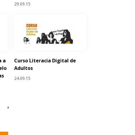
29.09.15
a a
Curso Literacia Digital de
elo
Adultos
as
24.09.15
›