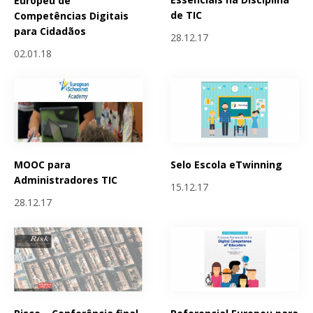
Europeu de
de TIC
Competências Digitais
para Cidadãos
28.12.17
02.01.18
MOOC para
Selo Escola eTwinning
Administradores TIC
15.12.17
28.12.17