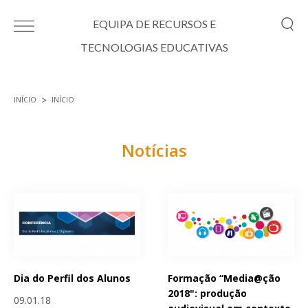
Passar para o conteúdo principal
EQUIPA DE RECURSOS E
TECNOLOGIAS EDUCATIVAS
INÍCIO
INÍCIO
Está aqui
Notícias
Páginas
Dia do Perfil dos Alunos
Formação “Media@ção
2018": produção
09.01.18