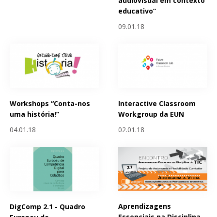
audiovisual em contexto
educativo”
09.01.18
Workshops “Conta-nos
Interactive Classroom
uma história!”
Workgroup da EUN
04.01.18
02.01.18
Aprendizagens
DigComp 2.1 - Quadro
Essenciais na Disciplina