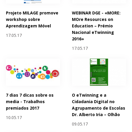
Projeto MILAGE promove
WEBINAR DGE - «MORE:
workshop sobre
MOre Resources on
Aprendizagem Móvel
Education – Prémio
Nacional eTwinning
17.05.17
2016»
17.05.17
7 dias 7 dicas sobre os
O eTwinning e a
media - Trabalhos
Cidadania Digital no
premiados 2017
Agrupamento de Escolas
Dr. Alberto Iria – Olhão
10.05.17
09.05.17