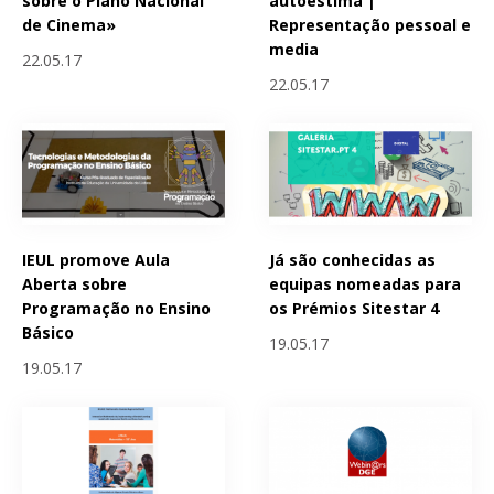
sobre o Plano Nacional
autoestima |
de Cinema»
Representação pessoal e
media
22.05.17
22.05.17
IEUL promove Aula
Já são conhecidas as
Aberta sobre
equipas nomeadas para
Programação no Ensino
os Prémios Sitestar 4
Básico
19.05.17
19.05.17