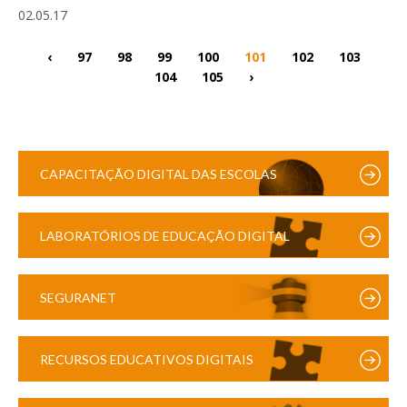
02.05.17
‹
97
98
99
100
101
102
103
104
105
›
CAPACITAÇÃO DIGITAL DAS ESCOLAS
LABORATÓRIOS DE EDUCAÇÃO DIGITAL
SEGURANET
RECURSOS EDUCATIVOS DIGITAIS