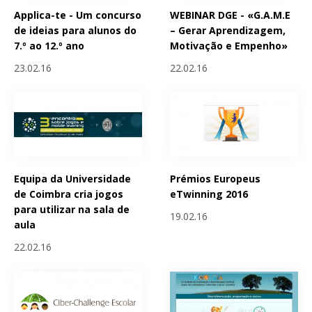
Applica-te - Um concurso
WEBINAR DGE - «G.A.M.E
de ideias para alunos do
– Gerar Aprendizagem,
7.º ao 12.º ano
Motivação e Empenho»
23.02.16
22.02.16
Equipa da Universidade
Prémios Europeus
de Coimbra cria jogos
eTwinning 2016
para utilizar na sala de
19.02.16
aula
22.02.16