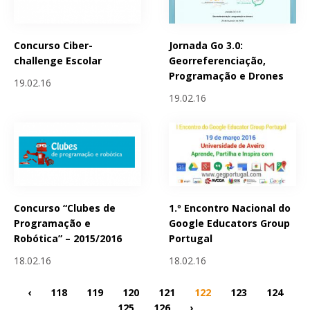
Concurso Ciber-
Jornada Go 3.0:
challenge Escolar
Georreferenciação,
Programação e Drones
19.02.16
19.02.16
Concurso “Clubes de
1.º Encontro Nacional do
Programação e
Google Educators Group
Robótica” – 2015/2016
Portugal
18.02.16
18.02.16
‹
118
119
120
121
122
123
124
125
126
›