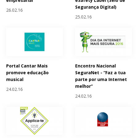
empresarial
eSafety Label (Selo de
Segurança Digital)
26.02.16
25.02.16
Portal Cantar Mais
Encontro Nacional
promove educação
SeguraNet - “Faz a tua
musical
parte por uma Internet
melhor”
24.02.16
24.02.16