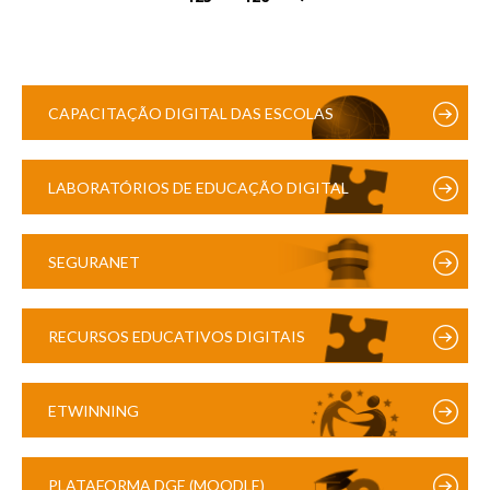
CAPACITAÇÃO DIGITAL DAS ESCOLAS
LABORATÓRIOS DE EDUCAÇÃO DIGITAL
SEGURANET
RECURSOS EDUCATIVOS DIGITAIS
ETWINNING
PLATAFORMA DGE (MOODLE)