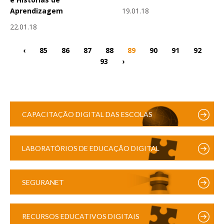
19.01.18
Aprendizagem
22.01.18
‹
85
86
87
88
89
90
91
92
93
›
CAPACITAÇÃO DIGITAL DAS ESCOLAS
LABORATÓRIOS DE EDUCAÇÃO DIGITAL
SEGURANET
RECURSOS EDUCATIVOS DIGITAIS