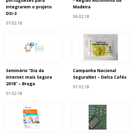
portugueses para
- Região Autónoma da
integrarem o projeto
Madeira
DSI-3
06.02.18
07.02.18
Seminário “Dia da
Campanha Nacional
Internet mais Segura
SeguraNet – Delta Cafés
2018” – Braga
01.02.18
01.02.18